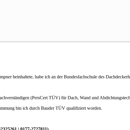
Bedachungstechnik Meschwitz Inhaber: Uwe Meschwitz
ner beinhaltete, habe ich an der Bundesfachschule des Dachdeckerhan
sachverständigen (PersCert TÜV) für Dach, Wand und Abdichtungstech
ämmung bin ich durch Bauder TÜV qualifiziert worden.
32325261 | 0177-2727811)